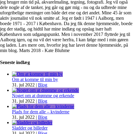
jeg bruger min tid på, akvarelmaling, tegning, fotografi. Jeg vil også
dele nogle af de tanker, jeg går og gør mig - nu og da udbrede mine
uforgribelige meninger om både det ene og det andet. Mine 45 år som
aktiv journalist vil nok smitte af. Jeg er født i 1947 i Aalborg, men
boede 1971 - 2017 i København. Da jeg fik denne hjemmeside, boede
jeg der stadig, og hidtil har mine indlæg og opslag især haft
København som udgangspunkt. Men i november 2017 flyttede jeg til
Aalborg igen, og nu vil det være herfra, I kan følge med i min gøren
og laden. Læs mere om, hvorfor jeg har lavet denne hjemmeside, på
min blog. Marts 2018 - Kate Bluhme
Seneste indlæg
Om at komme til min by
31. jul 2022
|
Blog
Noget om at drømme og erkende
31. jul 2022
|
Blog
Plads for dem alle – kvinderne
31. jul 2022
|
Blog
Sladder og billeder
31. jul 2022
|
Blog