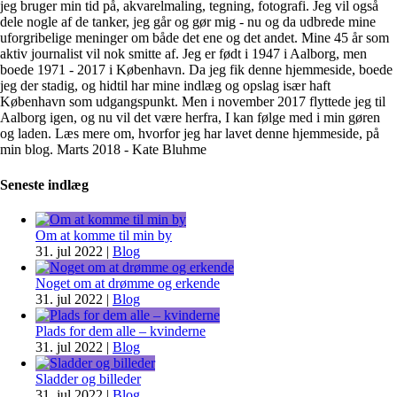
jeg bruger min tid på, akvarelmaling, tegning, fotografi. Jeg vil også
dele nogle af de tanker, jeg går og gør mig - nu og da udbrede mine
uforgribelige meninger om både det ene og det andet. Mine 45 år som
aktiv journalist vil nok smitte af. Jeg er født i 1947 i Aalborg, men
boede 1971 - 2017 i København. Da jeg fik denne hjemmeside, boede
jeg der stadig, og hidtil har mine indlæg og opslag især haft
København som udgangspunkt. Men i november 2017 flyttede jeg til
Aalborg igen, og nu vil det være herfra, I kan følge med i min gøren
og laden. Læs mere om, hvorfor jeg har lavet denne hjemmeside, på
min blog. Marts 2018 - Kate Bluhme
Seneste indlæg
Om at komme til min by
31. jul 2022
|
Blog
Noget om at drømme og erkende
31. jul 2022
|
Blog
Plads for dem alle – kvinderne
31. jul 2022
|
Blog
Sladder og billeder
31. jul 2022
|
Blog