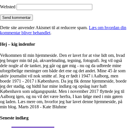
Websted
Dette site anvender Akismet til at reducere spam.
Læs om hvordan din
kommentar bliver behandlet
.
Hej – kig indenfor
Velkommen til min hjemmeside. Den er lavet for at vise lidt om, hvad
jeg bruger min tid på, akvarelmaling, tegning, fotografi. Jeg vil også
dele nogle af de tanker, jeg går og gør mig - nu og da udbrede mine
uforgribelige meninger om både det ene og det andet. Mine 45 år som
aktiv journalist vil nok smitte af. Jeg er født i 1947 i Aalborg, men
boede 1971 - 2017 i København. Da jeg fik denne hjemmeside, boede
jeg der stadig, og hidtil har mine indlæg og opslag især haft
København som udgangspunkt. Men i november 2017 flyttede jeg til
Aalborg igen, og nu vil det være herfra, I kan følge med i min gøren
og laden. Læs mere om, hvorfor jeg har lavet denne hjemmeside, på
min blog. Marts 2018 - Kate Bluhme
Seneste indlæg