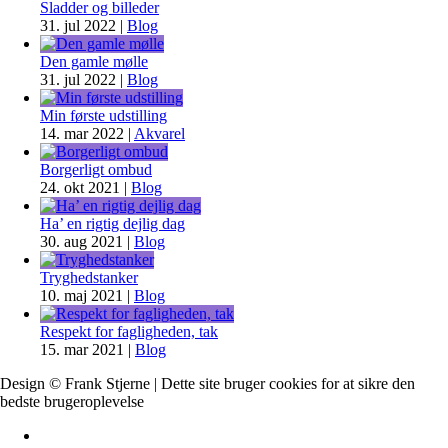
Sladder og billeder
31. jul 2022
|
Blog
Den gamle mølle
31. jul 2022
|
Blog
Min første udstilling
14. mar 2022
|
Akvarel
Borgerligt ombud
24. okt 2021
|
Blog
Ha’ en rigtig dejlig dag
30. aug 2021
|
Blog
Tryghedstanker
10. maj 2021
|
Blog
Respekt for fagligheden, tak
15. mar 2021
|
Blog
Design © Frank Stjerne | Dette site bruger cookies for at sikre den
bedste brugeroplevelse