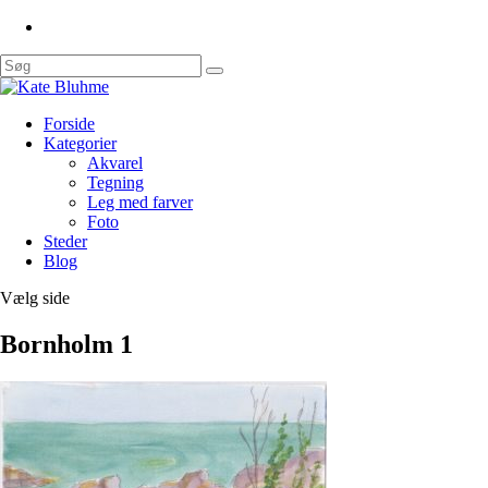
Forside
Kategorier
Akvarel
Tegning
Leg med farver
Foto
Steder
Blog
Vælg side
Bornholm 1