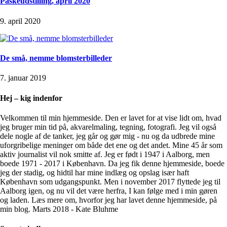
Påskeudstilling, april 2020
9. april 2020
De små, nemme blomsterbilleder
7. januar 2019
Hej – kig indenfor
Velkommen til min hjemmeside. Den er lavet for at vise lidt om, hvad
jeg bruger min tid på, akvarelmaling, tegning, fotografi. Jeg vil også
dele nogle af de tanker, jeg går og gør mig - nu og da udbrede mine
uforgribelige meninger om både det ene og det andet. Mine 45 år som
aktiv journalist vil nok smitte af. Jeg er født i 1947 i Aalborg, men
boede 1971 - 2017 i København. Da jeg fik denne hjemmeside, boede
jeg der stadig, og hidtil har mine indlæg og opslag især haft
København som udgangspunkt. Men i november 2017 flyttede jeg til
Aalborg igen, og nu vil det være herfra, I kan følge med i min gøren
og laden. Læs mere om, hvorfor jeg har lavet denne hjemmeside, på
min blog. Marts 2018 - Kate Bluhme