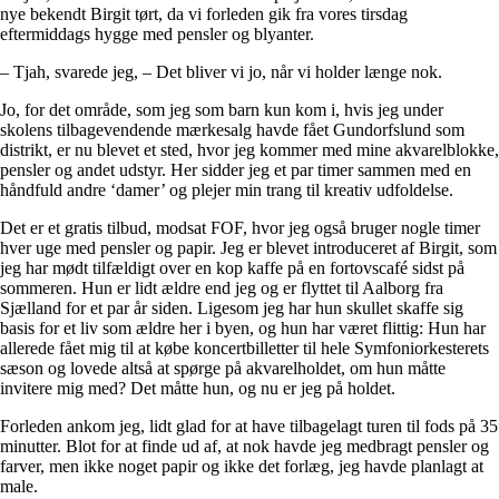
nye bekendt Birgit tørt, da vi forleden gik fra vores tirsdag
eftermiddags hygge med pensler og blyanter.
– Tjah, svarede jeg, – Det bliver vi jo, når vi holder længe nok.
Jo, for det område, som jeg som barn kun kom i, hvis jeg under
skolens tilbagevendende mærkesalg havde fået Gundorfslund som
distrikt, er nu blevet et sted, hvor jeg kommer med mine akvarelblokke,
pensler og andet udstyr. Her sidder jeg et par timer sammen med en
håndfuld andre ‘damer’ og plejer min trang til kreativ udfoldelse.
Det er et gratis tilbud, modsat FOF, hvor jeg også bruger nogle timer
hver uge med pensler og papir. Jeg er blevet introduceret af Birgit, som
jeg har mødt tilfældigt over en kop kaffe på en fortovscafé sidst på
sommeren. Hun er lidt ældre end jeg og er flyttet til Aalborg fra
Sjælland for et par år siden. Ligesom jeg har hun skullet skaffe sig
basis for et liv som ældre her i byen, og hun har været flittig: Hun har
allerede fået mig til at købe koncertbilletter til hele Symfoniorkesterets
sæson og lovede altså at spørge på akvarelholdet, om hun måtte
invitere mig med? Det måtte hun, og nu er jeg på holdet.
Forleden ankom jeg, lidt glad for at have tilbagelagt turen til fods på 35
minutter. Blot for at finde ud af, at nok havde jeg medbragt pensler og
farver, men ikke noget papir og ikke det forlæg, jeg havde planlagt at
male.