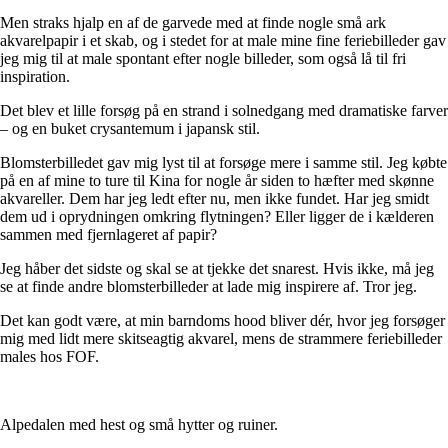
Men straks hjalp en af de garvede med at finde nogle små ark
akvarelpapir i et skab, og i stedet for at male mine fine feriebilleder gav
jeg mig til at male spontant efter nogle billeder, som også lå til fri
inspiration.
Det blev et lille forsøg på en strand i solnedgang med dramatiske farver
– og en buket crysantemum i japansk stil.
Blomsterbilledet gav mig lyst til at forsøge mere i samme stil. Jeg købte
på en af mine to ture til Kina for nogle år siden to hæfter med skønne
akvareller. Dem har jeg ledt efter nu, men ikke fundet. Har jeg smidt
dem ud i oprydningen omkring flytningen? Eller ligger de i kælderen
sammen med fjernlageret af papir?
Jeg håber det sidste og skal se at tjekke det snarest. Hvis ikke, må jeg
se at finde andre blomsterbilleder at lade mig inspirere af. Tror jeg.
Det kan godt være, at min barndoms hood bliver dér, hvor jeg forsøger
mig med lidt mere skitseagtig akvarel, mens de strammere feriebilleder
males hos FOF.
Alpedalen med hest og små hytter og ruiner.