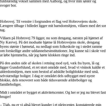
fuldstændig vokset sammen med Aalborg, og hvor min søster og
svoger bor.
Hobrovej. Til venstre i forgrunden et flag ved Hobrovejens skole.
Længere tilbage i billedet ligger mit barndomshjem, villaen med det sor
tag.
Villaen på Hobrovej 79 ligger, nu som dengang, næsten på hjørnet af
Ny Kærvej. På det modsatte hjørne lå Hobrovejens skole, dengang
byens største i børnetal, nu nedlagt som folkeskole og i stedet ramme
om forskellige andre uddannelsesinstitutioner. Jeg kunne nå i skole ved
at løbe hjemmefra, når jeg hørte klokken ringe ind.
På den anden side af skolen i retning mod syd, væk fra byen, lå og
ligger Gundorfslund, et ret stort område med, hvad vi vistnok kaldte et
alderdomshjem, men som bestod af adskilte boligblokke med små,
selvstændige boliger. I dag er området dels udbygget med nyere
blokke, dels renoveret som både tidssvarende ældreboliger og
familieboliger.
Midt i området er bygget et aktivitetscenter. Og her er jeg nu blevet fast
bruger!
– Tjah, nu er vi altså blevet kunder i et plejecenter, konstaterede min