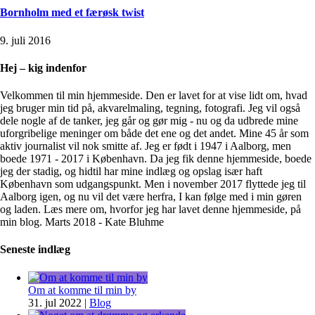
Bornholm med et færøsk twist
9. juli 2016
Hej – kig indenfor
Velkommen til min hjemmeside. Den er lavet for at vise lidt om, hvad
jeg bruger min tid på, akvarelmaling, tegning, fotografi. Jeg vil også
dele nogle af de tanker, jeg går og gør mig - nu og da udbrede mine
uforgribelige meninger om både det ene og det andet. Mine 45 år som
aktiv journalist vil nok smitte af. Jeg er født i 1947 i Aalborg, men
boede 1971 - 2017 i København. Da jeg fik denne hjemmeside, boede
jeg der stadig, og hidtil har mine indlæg og opslag især haft
København som udgangspunkt. Men i november 2017 flyttede jeg til
Aalborg igen, og nu vil det være herfra, I kan følge med i min gøren
og laden. Læs mere om, hvorfor jeg har lavet denne hjemmeside, på
min blog. Marts 2018 - Kate Bluhme
Seneste indlæg
Om at komme til min by
31. jul 2022
|
Blog