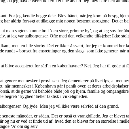
g, da jeg havde været udlært i et lille års tid. Jeg blev bare helt almind
kant. For jeg kendte begge dele. Blev hånet, når jeg kom på besøg hje
g har aldrig forsøgt at tillægge mig nogen bestemt sprogtone. Det er ba
at man sagtens kunne bo i ‘den store, grimme by’, og at jeg sov for åb
lv, at jeg var aalborgenser. Ofte med den velkendte tilføjelse: Ikke stol
ant, men en lille storby. Det er ikke så svært, for jeg er kommet her ko
nde rundt – bortset fra ensretninger og den slags, som ikke generer, når m
t at blive accepteret for såd’n en københavner? Nej. Jeg har til gode at f
 at genere mennesker i provinsen. Jeg dementerer på livet løs, at menne
rkælet, når mennesker i København går i panik over, at deres arbejdsplads
rstå, at de gerne vil beholde både job og hjem, familie og omgangskreds.
ne begreb ‘tryghed’ tæller faktisk i virkeligheden.
t aalborgenser. Og jyde. Men jeg vil ikke være selvfed af den grund.
seneste måneder, er sådan. Det er også et vrangbillede. Jeg er blevet tag
år og nu er ved at finde ud af, hvad den er blevet for en størrelse i mell
sagde ‘A’ om sig selv.