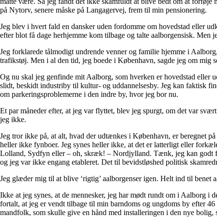
måtte være. Så jeg fandt det ikke skamfuldt at blive bedt om at forføje mi
på Nytorv, senere måske på Langagervej, frem til min pensionering.
Jeg blev i hvert fald en dansker uden fordomme om hovedstad eller ud
efter blot få dage herhjemme kom tilbage og talte aalborgensisk. Men je
Jeg forklarede tålmodigt undrende venner og familie hjemme i Aalborg, 
trafikstøj. Men i al den tid, jeg boede i København, sagde jeg om mig se
Og nu skal jeg genfinde mit Aalborg, som hverken er hovedstad eller udk
slidt, beskidt industriby til kultur- og uddannelsesby. Jeg kan faktisk fi
om parkeringsproblemerne i den indre by, hvor jeg bor nu.
Et par måneder efter, at jeg var flyttet, blev jeg spurgt, om det var svær
jeg ikke.
Jeg tror ikke på, at alt, hvad der udtænkes i København, er beregnet på
heller ikke fynboer. Jeg synes heller ikke, at det er latterligt eller fo
Lolland, Sydfyn eller – oh, skræk! – Nordjylland. Tænk, jeg kan godt fo
og jeg var ikke engang etableret. Det til bevidstløshed politisk skamred
Jeg glæder mig til at blive ‘rigtig’ aalborgenser igen. Helt ind til bene
Ikke at jeg synes, at de mennesker, jeg har mødt rundt om i Aalborg i de 
fortalt, at jeg er vendt tilbage til min barndoms og ungdoms by efter 46 
mandfolk, som skulle give en hånd med installeringen i den nye bolig, 