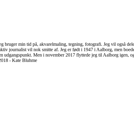
g bruger min tid på, akvarelmaling, tegning, fotografi. Jeg vil også del
ktiv journalist vil nok smitte af. Jeg er født i 1947 i Aalborg, men b
om udgangspunkt. Men i november 2017 flyttede jeg til Aalborg igen, og
 2018 - Kate Bluhme