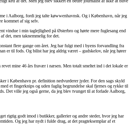
eligt ked af det. Men jeg blev sikkert en bedre journalist af ikke at blive
mme i Aalborg, fordi jeg talte køwwenhavnsk. Og i København, når jeg
re kommet af sig selv.
ent vindue i min taglejlighed på Østerbro og hørte mere fuglesang end
t af det, men taknemmelig for det.
nstant flere gange om året. Jeg har fulgt med i byens forvandling fra
an er til fods. Og bilist har jeg aldrig været – gudskelov, når jeg hører
å revet mine 46 års fravær i næsen. Men totalt smeltet ind i det lokale er
sker i København pr. definition nedvurderer jyder. For den sags skyld
er med et fingerknips og uden faglig begrundelse skal fjernes og rykke til
 Det ville jeg også gerne, da jeg blev tvunget til at forlade Aalborg,
et rigtig godt imod i butikker, gallerier og andre steder, hvor jeg har
emtiden. Og jeg har nydt i fulde drag, at det pragteksemplar af et