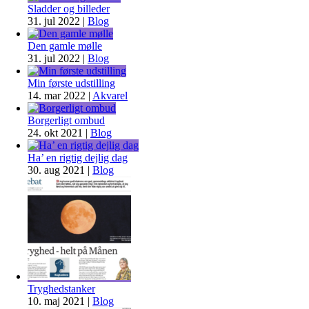
Sladder og billeder
31. jul 2022
|
Blog
Den gamle mølle
31. jul 2022
|
Blog
Min første udstilling
14. mar 2022
|
Akvarel
Borgerligt ombud
24. okt 2021
|
Blog
Ha’ en rigtig dejlig dag
30. aug 2021
|
Blog
Tryghedstanker
10. maj 2021
|
Blog