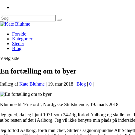
Forside
Kategorier
Steder
Blog
Vælg side
En fortælling om to byer
Indlæg af
Kate Bluhme
|
19. mar 2018
|
Blog
|
0
|
Klumme til ‘Frie ord’, Nordjyske Stiftstidende, 19. marts 2018:
Jeg græd, da jeg i juni 1971 som 24-årig forlod Aalborg og skulle bo i
at bo resten af det i Aalborg. Jeg vil ikke benytte min plads på indersi
Jeg forlod Aalborg, fordi min chef, Stiftens sagnomspundne Alf Schiøttz-