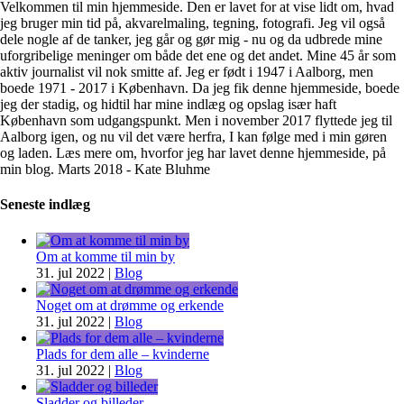
Velkommen til min hjemmeside. Den er lavet for at vise lidt om, hvad
jeg bruger min tid på, akvarelmaling, tegning, fotografi. Jeg vil også
dele nogle af de tanker, jeg går og gør mig - nu og da udbrede mine
uforgribelige meninger om både det ene og det andet. Mine 45 år som
aktiv journalist vil nok smitte af. Jeg er født i 1947 i Aalborg, men
boede 1971 - 2017 i København. Da jeg fik denne hjemmeside, boede
jeg der stadig, og hidtil har mine indlæg og opslag især haft
København som udgangspunkt. Men i november 2017 flyttede jeg til
Aalborg igen, og nu vil det være herfra, I kan følge med i min gøren
og laden. Læs mere om, hvorfor jeg har lavet denne hjemmeside, på
min blog. Marts 2018 - Kate Bluhme
Seneste indlæg
Om at komme til min by
31. jul 2022
|
Blog
Noget om at drømme og erkende
31. jul 2022
|
Blog
Plads for dem alle – kvinderne
31. jul 2022
|
Blog
Sladder og billeder